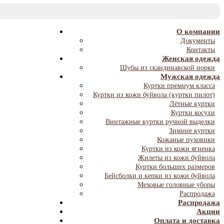
T
NA
О компании
Документы
Контакты
Женская одежда
Шубы из скандинавской норки
Мужская одежда
Куртки премиум класса
Куртки из кожи буйвола (куртки пилот)
Лётные куртки
Куртки косухи
Винтажные куртки ручной выделки
Зимние куртки
Кожаные пуховики
Куртки из кожи ягненка
Жилеты из кожи буйвола
Куртки больших размеров
Бейсболки и кепки из кожи буйвола
Меховые головные уборы
Распродажа
Распродажа
Акции
Оплата и доставка