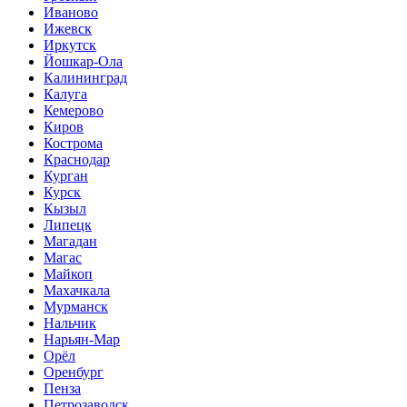
Иваново
Ижевск
Иркутск
Йошкар-Ола
Калининград
Калуга
Кемерово
Киров
Кострома
Краснодар
Курган
Курск
Кызыл
Липецк
Магадан
Магас
Майкоп
Махачкала
Мурманск
Нальчик
Нарьян-Мар
Орёл
Оренбург
Пенза
Петрозаводск