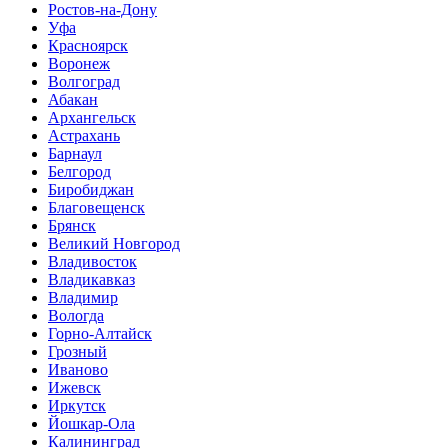
Ростов-на-Дону
Уфа
Красноярск
Воронеж
Волгоград
Абакан
Архангельск
Астрахань
Барнаул
Белгород
Биробиджан
Благовещенск
Брянск
Великий Новгород
Владивосток
Владикавказ
Владимир
Вологда
Горно-Алтайск
Грозный
Иваново
Ижевск
Иркутск
Йошкар-Ола
Калининград