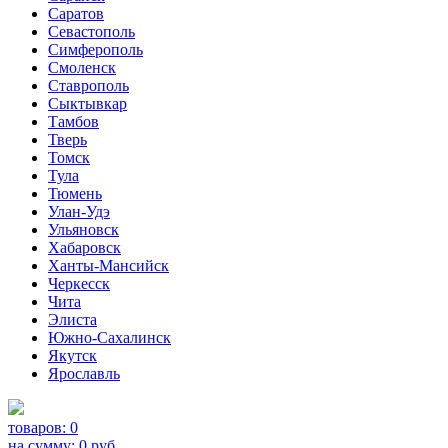
Саратов
Севастополь
Симферополь
Смоленск
Ставрополь
Сыктывкар
Тамбов
Тверь
Томск
Тула
Тюмень
Улан-Удэ
Ульяновск
Хабаровск
Ханты-Мансийск
Черкесск
Чита
Элиста
Южно-Сахалинск
Якутск
Ярославль
товаров:
0
на сумму:
0
руб.