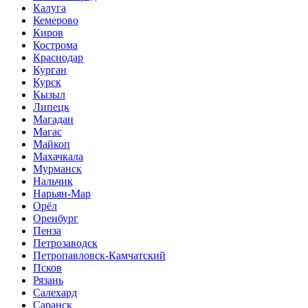
Калуга
Кемерово
Киров
Кострома
Краснодар
Курган
Курск
Кызыл
Липецк
Магадан
Магас
Майкоп
Махачкала
Мурманск
Нальчик
Нарьян-Мар
Орёл
Оренбург
Пенза
Петрозаводск
Петропавловск-Камчатский
Псков
Рязань
Салехард
Саранск