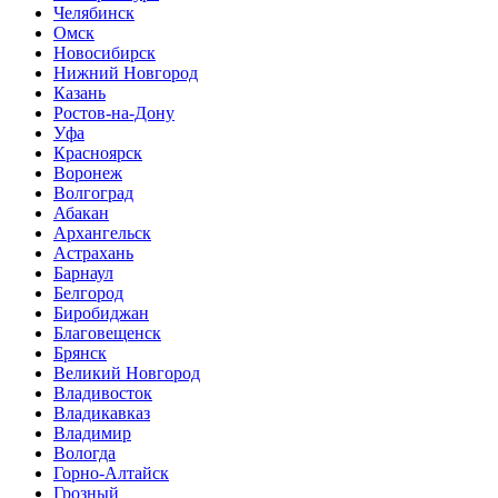
Челябинск
Омск
Новосибирск
Нижний Новгород
Казань
Ростов-на-Дону
Уфа
Красноярск
Воронеж
Волгоград
Абакан
Архангельск
Астрахань
Барнаул
Белгород
Биробиджан
Благовещенск
Брянск
Великий Новгород
Владивосток
Владикавказ
Владимир
Вологда
Горно-Алтайск
Грозный