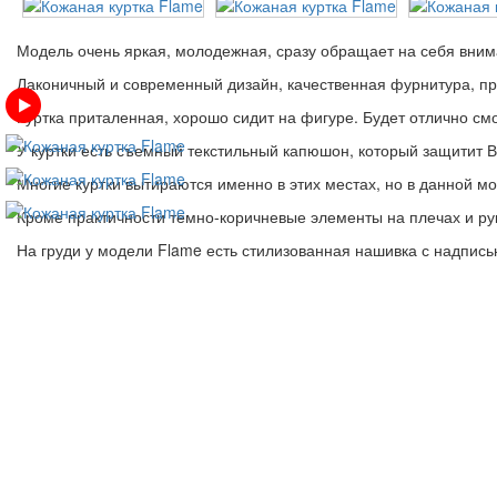
Модель очень яркая, молодежная, сразу обращает на себя вним
Лаконичный и современный дизайн, качественная фурнитура, про
Куртка приталенная, хорошо сидит на фигуре. Будет отлично с
У куртки есть съемный текстильный капюшон, который защитит В
Многие куртки вытираются именно в этих местах, но в данной м
Кроме практичности темно-коричневые элементы на плечах и ру
На груди у модели Flame есть стилизованная нашивка с надпись