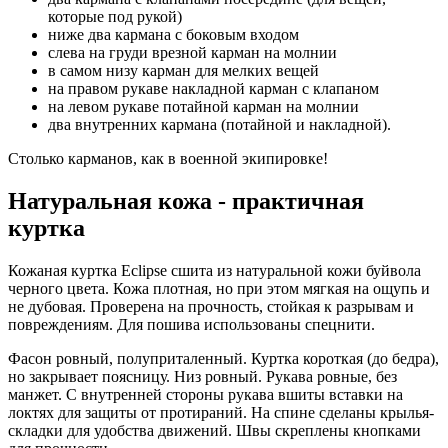
которые под рукой)
ниже два кармана с боковым входом
слева на груди врезной карман на молнии
в самом низу карман для мелких вещей
на правом рукаве накладной карман с клапаном
на левом рукаве потайной карман на молнии
два внутренних кармана (потайной и накладной).
Столько карманов, как в военной экипировке!
Натуральная кожа - практичная
куртка
Кожаная куртка Eclipse сшита из натуральной кожи буйвола
черного цвета. Кожа плотная, но при этом мягкая на ощупь и
не дубовая. Проверена на прочность, стойкая к разрывам и
повреждениям. Для пошива использованы спецнити.
Фасон ровный, полуприталенный. Куртка короткая (до бедра),
но закрывает поясницу. Низ ровный. Рукава ровные, без
манжет. С внутренней стороны рукава вшиты вставки на
локтях для защиты от протираний. На спине сделаны крылья-
складки для удобства движений. Швы скреплены кнопками