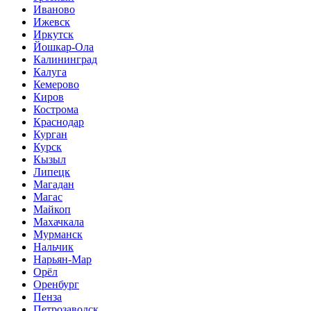
Иваново
Ижевск
Иркутск
Йошкар-Ола
Калининград
Калуга
Кемерово
Киров
Кострома
Краснодар
Курган
Курск
Кызыл
Липецк
Магадан
Магас
Майкоп
Махачкала
Мурманск
Нальчик
Нарьян-Мар
Орёл
Оренбург
Пенза
Петрозаводск