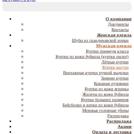
T
NA
О компании
Документы
Контакты
Женская одежда
Шубы из скандинавской норки
Мужская одежда
Куртки премиум класса
Куртки из кожи буйвола (куртки пилот)
Лётные куртки
Куртки косухи
Винтажные куртки ручной выделки
Зимние куртки
Кожаные пуховики
Куртки из кожи ягненка
Жилеты из кожи буйвола
Куртки больших размеров
Бейсболки и кепки из кожи буйвола
Меховые головные уборы
Распродажа
Распродажа
Акции
Оплата и доставка