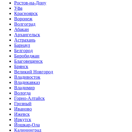
Ростов-на-Дону
Уфа
Красноярск
Воронеж
Волгоград
Абакан
Архангельск
Астрахань
Барнаул
Белгород
Биробиджан
Благовещенск
Брянск
Великий Новгород
Владивосток
Владикавказ
Владимир
Вологда
Горно-Алтайск
Грозный
Иваново
Ижевск
Иркутск
Йошкар-Ола
Калининград