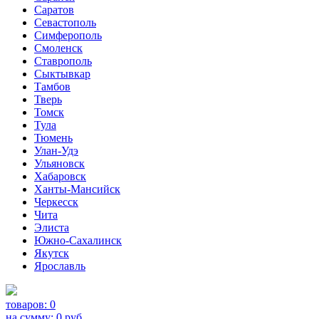
Саратов
Севастополь
Симферополь
Смоленск
Ставрополь
Сыктывкар
Тамбов
Тверь
Томск
Тула
Тюмень
Улан-Удэ
Ульяновск
Хабаровск
Ханты-Мансийск
Черкесск
Чита
Элиста
Южно-Сахалинск
Якутск
Ярославль
товаров:
0
на сумму:
0
руб.