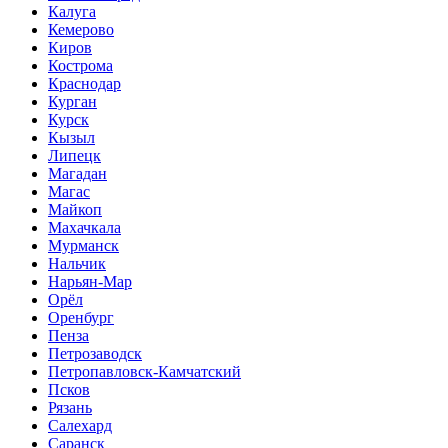
Калуга
Кемерово
Киров
Кострома
Краснодар
Курган
Курск
Кызыл
Липецк
Магадан
Магас
Майкоп
Махачкала
Мурманск
Нальчик
Нарьян-Мар
Орёл
Оренбург
Пенза
Петрозаводск
Петропавловск-Камчатский
Псков
Рязань
Салехард
Саранск