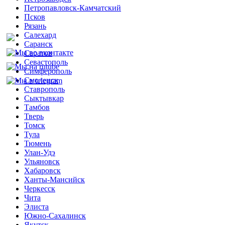
Петропавловск-Камчатский
Псков
Рязань
Салехард
Саранск
Саратов
Севастополь
Симферополь
Смоленск
Ставрополь
Сыктывкар
Тамбов
Тверь
Томск
Тула
Тюмень
Улан-Удэ
Ульяновск
Хабаровск
Ханты-Мансийск
Черкесск
Чита
Элиста
Южно-Сахалинск
Якутск