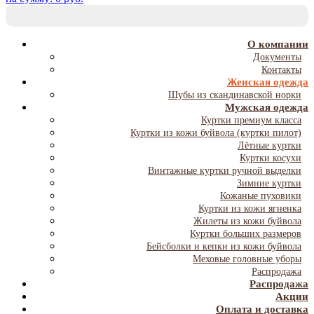
T
NA
О компании
Документы
Контакты
Женская одежда
Шубы из скандинавской норки
Мужская одежда
Куртки премиум класса
Куртки из кожи буйвола (куртки пилот)
Лётные куртки
Куртки косухи
Винтажные куртки ручной выделки
Зимние куртки
Кожаные пуховики
Куртки из кожи ягненка
Жилеты из кожи буйвола
Куртки больших размеров
Бейсболки и кепки из кожи буйвола
Меховые головные уборы
Распродажа
Распродажа
Акции
Оплата и доставка