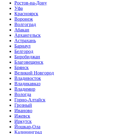
Ростов-на-Дону
Уфа
Красноярск
Воронеж
Волгоград
Абакан
Архангельск
Астрахань
Барнаул
Белгород
Биробиджан
Благовещенск
Брянск
Великий Новгород
Владивосток
Владикавказ
Владимир
Вологда
Горно-Алтайск
Грозный
Иваново
Ижевск
Иркутск
Йошкар-Ола
Калининград