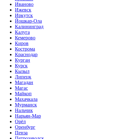
Иваново
Ижевск
Иркутск
Йошкар-Ола
Калининград
Калуга
Кемерово
Киров
Кострома
Краснодар
Курган
Курск
Кызыл
Липецк
Магадан
Магас
Майкоп
Махачкала
Мурманск
Нальчик
Нарьян-Мар
Орёл
Оренбург
Пенза
Петрозаводск