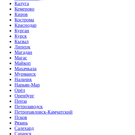
Калуга
Кемерово
Киров
Кострома
Краснодар
Курган
Курск
Кызыл
Липецк
Магадан
Магас
Майкоп
Махачкала
Мурманск
Нальчик
Нарьян-Мар
Орёл
Оренбург
Пенза
Петрозаводск
Петропавловск-Камчатский
Псков
Рязань
Салехард
Саранск