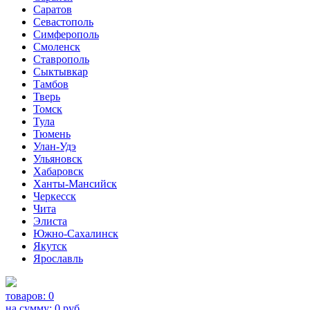
Саратов
Севастополь
Симферополь
Смоленск
Ставрополь
Сыктывкар
Тамбов
Тверь
Томск
Тула
Тюмень
Улан-Удэ
Ульяновск
Хабаровск
Ханты-Мансийск
Черкесск
Чита
Элиста
Южно-Сахалинск
Якутск
Ярославль
товаров:
0
на сумму:
0
руб.