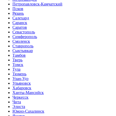
Петропавловск-Камчатский
Псков
Рязань
Салехард
Саранск
Саратов
Севастополь
Симферополь
Смоленск
Ставрополь
Сыктывкар
Тамбов
Тверь
Томск
Тула
Тюмень
Улан-Удэ
Ульяновск
Хабаровск
Ханты-Мансийск
Черкесск
Чита
Элиста
Южно-Сахалинск
Якутск