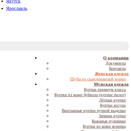
Якутск
Ярославль
T
NA
О компании
Документы
Контакты
Женская одежда
Шубы из скандинавской норки
Мужская одежда
Куртки премиум класса
Куртки из кожи буйвола (куртки пилот)
Лётные куртки
Куртки косухи
Винтажные куртки ручной выделки
Зимние куртки
Кожаные пуховики
Куртки из кожи ягненка