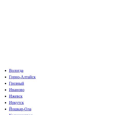
Вологда
Горно-Алтайск
Грозный
Иваново
Ижевск
Иркутск
Йошкар-Ола