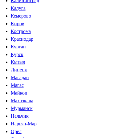
Калининград
Калуга
Кемерово
Киров
Кострома
Краснодар
Курган
Курск
Кызыл
Липецк
Магадан
Магас
Майкоп
Махачкала
Мурманск
Нальчик
Нарьян-Мар
Орёл