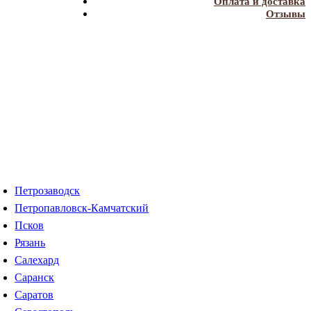
Оплата и доставка
Отзывы
Петрозаводск
Петропавловск-Камчатский
Псков
Рязань
Салехард
Саранск
Саратов