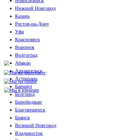
Новосибирск
Нижний Новгород
Казань
Ростов-на-Дону
Уфа
Красноярск
Воронеж
Волгоград
Абакан
Архангельск
Астрахань
Барнаул
Белгород
Биробиджан
Благовещенск
Брянск
Великий Новгород
Владивосток