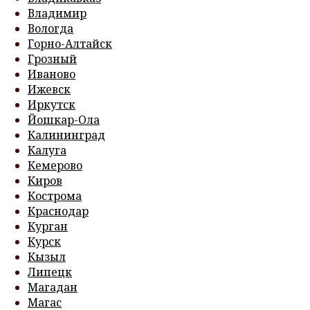
Владимир
Вологда
Горно-Алтайск
Грозный
Иваново
Ижевск
Иркутск
Йошкар-Ола
Калининград
Калуга
Кемерово
Киров
Кострома
Краснодар
Курган
Курск
Кызыл
Липецк
Магадан
Магас