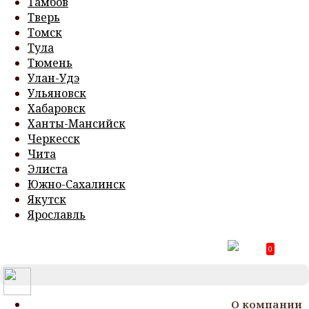
Тамбов
Тверь
Томск
Тула
Тюмень
Улан-Удэ
Ульяновск
Хабаровск
Ханты-Мансийск
Черкесск
Чита
Элиста
Южно-Сахалинск
Якутск
Ярославль
0
T
N
О компании