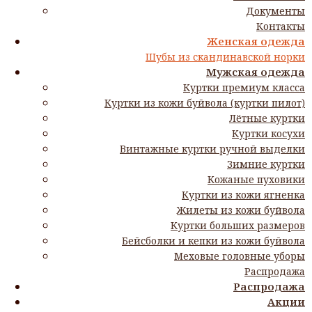
Документы
Контакты
Главная
Женская одежда
Шубы из скандинавской норки
Женская одежда
Норковая шуба Бабочка Модель М-40
Шубы из скандинавской норки
Мужская одежда
Норковая шуба Бабочка Модель
Куртки премиум класса
Куртки из кожи буйвола (куртки пилот)
М-40 в Абакане
Лётные куртки
Куртки косухи
Винтажные куртки ручной выделки
Норковая шуба расклешенная. Цвет светло-бежевая и
Зимние куртки
темно-коричневая. Длина 95-100 см.
Кожаные пуховики
Куртки из кожи ягненка
Жилеты из кожи буйвола
Выберите размер:
Куртки больших размеров
Бейсболки и кепки из кожи буйвола
Цена:
88 000
руб.
Меховые головные уборы
Распродажа
Распродажа
В корзину
Акции