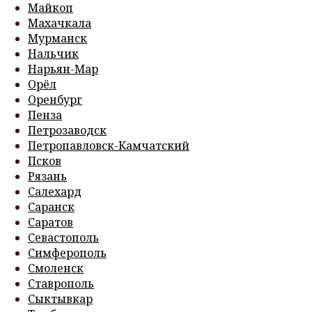
Майкоп
Махачкала
Мурманск
Нальчик
Нарьян-Мар
Орёл
Оренбург
Пенза
Петрозаводск
Петропавловск-Камчатский
Псков
Рязань
Салехард
Саранск
Саратов
Севастополь
Симферополь
Смоленск
Ставрополь
Сыктывкар