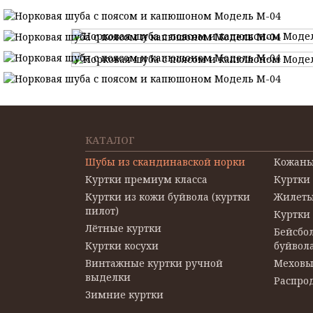
КАТАЛОГ
Шубы из скандинавской норки
Кожаны
Куртки премиум класса
Куртки
Куртки из кожи буйвола (куртки
Жилеты
пилот)
Куртки
Лётные куртки
Бейсбол
Куртки косухи
буйвол
Винтажные куртки ручной
Меховы
выделки
Распро
Зимние куртки